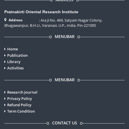
वटेश्वरनाथ:
संख्या‑4